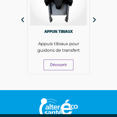
APPUIS TIBIAUX
Appuis tibiaux pour
Guidon 
guidons de transfert
déplaçant
Découvrir
Dé