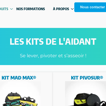
Nous contacter
DUITS
NOS FORMATIONS
À PROPOS
LES KITS DE L'AIDANT
Se lever, pivoter et s’asseoir !
KIT MAD MAX®
KIT PIVOSUR®