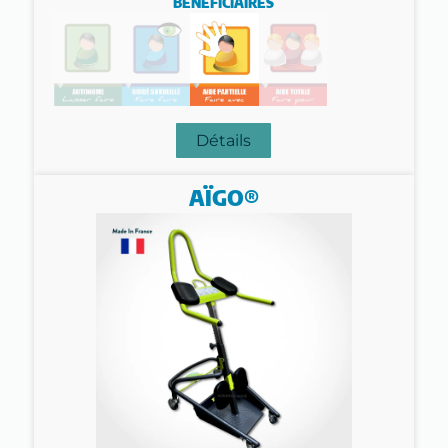
BÉNÉFICIAIRES
Détails
AÏGO®