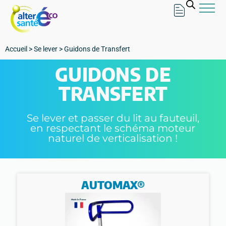
Accueil
>
Se lever
>
Guidons de Transfert
GUIDONS DE
TRANSFERT
Se lever et passer du lit au fauteuil,
en respectant le schéma moteur
naturel de verticalisation !
AUTOMAX®