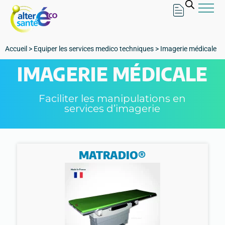
Accueil
>
Equiper les services medico techniques
>
Imagerie médicale
IMAGERIE MÉDICALE
Faciliter les manipulations en
services d’imagerie
MATRADIO®