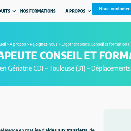
Nous contacter
DUITS
NOS FORMATIONS
À PROPOS
ueil
>
A propos
>
Rejoignez-nous
>
Ergothérapeute Conseil et formation (
PEUTE CONSEIL ET FORMA
 en Gériatrie CDI – Toulouse (31) – Déplacements
férence en matière d’
aides aux transferts
, de