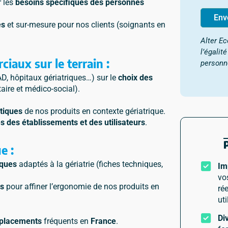
r les
besoins spécifiques des personnes
Env
es
et sur-mesure pour nos clients (soignants en
Alter Ec
l’égalit
aux sur le terrain :
personn
AD, hôpitaux gériatriques…) sur le
choix des
aire et médico-social).
tiques
de nos produits en contexte gériatrique.
s des établissements et des utilisateurs
.
ue :
iques
adaptés à la gériatrie (fiches techniques,
Im
vo
es
pour affiner l’ergonomie de nos produits en
rée
uti
Di
placements
fréquents en
France
.