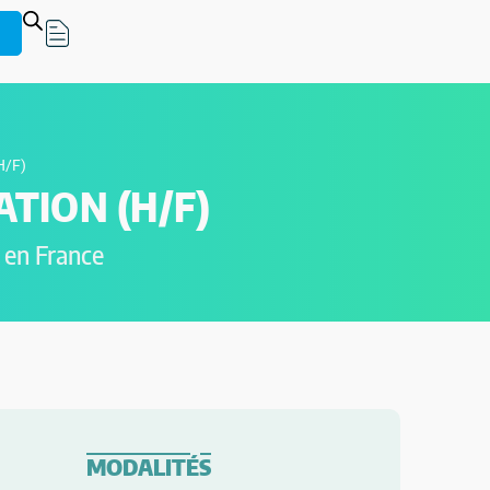
H/F)
TION (H/F)
 en France
MODALITÉS