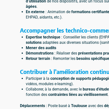
d’utilisation
de nos dispositifs, avec un focus su
âgées
.
En externe
: Animation de
formations certifiant
EHPAD, aidants, etc.).
Accompagner les technico-commerci
Expertise technique
: Conseiller les clients (EHP
solutions
adaptées aux diverses situations (sanit
Mener des audits
Démonstrations
: Réaliser des
présentations pra
Retour terrain
: Remonter les
besoins spécifique
Contribuer à l’amélioration contin
Participer à la
conception de supports pédagog
vidéos, modules e-learning).
Collaborer, à la demande, avec le
bureau d’étud
fonction des
contraintes liées au vieillissement
.
Déplacements
: Poste basé à
Toulouse
avec des
dé