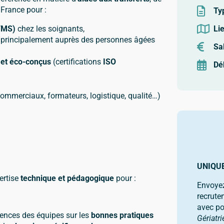
 France pour :
Typ
(TMS)
chez les soignants,
Lie
 principalement auprès des personnes âgées
Sal
 et éco-conçus
(certifications
ISO
Dé
ommerciaux, formateurs, logistique, qualité…)
UNIQU
ertise
technique et pédagogique
pour :
Envoye
recrute
avec po
tences des équipes sur les
bonnes pratiques
Gériatr