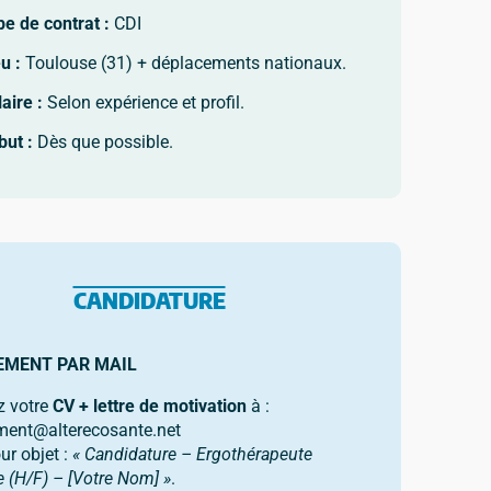
e de contrat :
CDI
u :
Toulouse (31) + déplacements nationaux.
aire :
Selon expérience et profil.
but :
Dès que possible.
CANDIDATURE
EMENT PAR MAIL
z votre
CV + lettre de motivation
à :
ment@alterecosante.net
ur objet :
« Candidature – Ergothérapeute
ie (H/F) – [Votre Nom] »
.